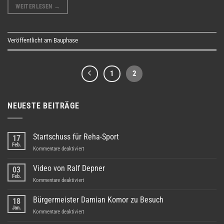
WEITERLESEN
→
Veröffentlicht am
Bauphase
1
2
NEUESTE BEITRÄGE
Startschuss für Reha-Sport
17
Feb.
für
Kommentare deaktiviert
Startschuss
für
Video von Ralf Depner
03
Reha-
Feb.
für
Kommentare deaktiviert
Sport
Video
von
Bürgermeister Damian Komor zu Besuch
18
Ralf
Jan.
für
Kommentare deaktiviert
Depner
Bürgermeister