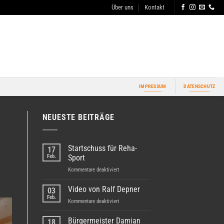
Über uns
Kontakt
IMPRESSUM
DATENSCHUTZ
NEUESTE BEITRÄGE
Startschuss für Reha-
17
Feb.
Sport
für
Kommentare deaktiviert
Startschuss
für
Video von Ralf Depner
03
Reha-
Feb.
für
Kommentare deaktiviert
Sport
Video
von
Bürgermeister Damian
18