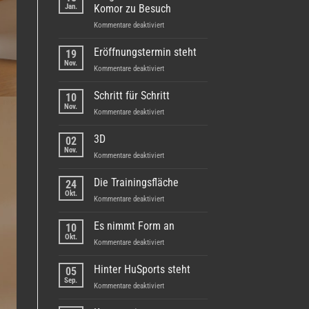
Ralf
Jan.
Komor zu Besuch
Depner
für
Kommentare deaktiviert
Bürgermeister
Damian
Eröffnungstermin steht
19
Komor
Nov.
für
Kommentare deaktiviert
zu
Eröffnungstermin
Besuch
steht
Schritt für Schritt
10
Nov.
für
Kommentare deaktiviert
Schritt
für
3D
02
Schritt
Nov.
für
Kommentare deaktiviert
3D
Die Trainingsfläche
24
Okt.
für
Kommentare deaktiviert
Die
Trainingsfläche
Es nimmt Form an
10
Okt.
für
Kommentare deaktiviert
Es
nimmt
Hinter HuSports steht
05
Form
Sep.
für
Kommentare deaktiviert
an
Hinter
HuSports