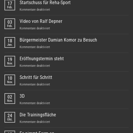
Startschuss für Reha-Sport
17
Feb.
für
Kommentare deaktiviert
Startschuss
für
Video von Ralf Depner
03
Reha-
Feb.
für
Kommentare deaktiviert
Sport
Video
von
Bürgermeister Damian Komor zu Besuch
18
Ralf
Jan.
für
Kommentare deaktiviert
Depner
Bürgermeister
Damian
Eröffnungstermin steht
19
Komor
Nov.
für
Kommentare deaktiviert
zu
Eröffnungstermin
Besuch
steht
Schritt für Schritt
10
Nov.
für
Kommentare deaktiviert
Schritt
für
3D
02
Schritt
Nov.
für
Kommentare deaktiviert
3D
Die Trainingsfläche
24
Okt.
für
Kommentare deaktiviert
Die
Trainingsfläche