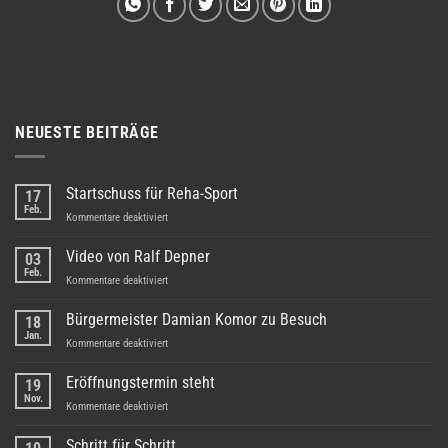
NEUESTE BEITRÄGE
Startschuss für Reha-Sport
17
Feb.
für
Kommentare deaktiviert
Startschuss
für
Video von Ralf Depner
03
Reha-
Feb.
für
Kommentare deaktiviert
Sport
Video
von
Bürgermeister Damian Komor zu Besuch
18
Ralf
Jan.
für
Kommentare deaktiviert
Depner
Bürgermeister
Damian
Eröffnungstermin steht
19
Komor
Nov.
für
Kommentare deaktiviert
zu
Eröffnungstermin
Besuch
steht
Schritt für Schritt